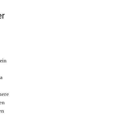
er
ein
da
nere
en
en