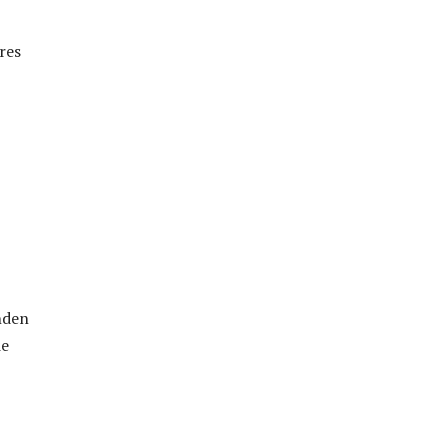
res
nden
ie