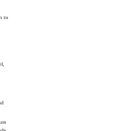
n zu
l,
nd
 um
nde