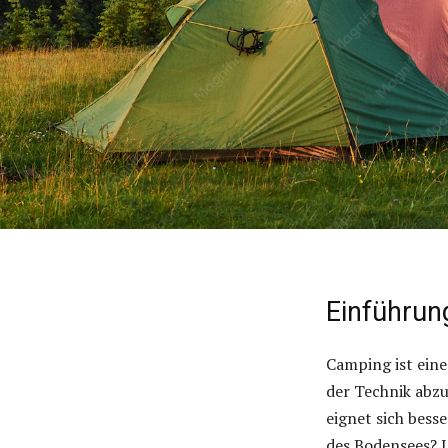
Einführun
Camping ist eine
der Technik abzu
eignet sich bess
des Bodensees? I