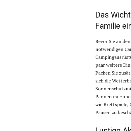
Das Wicht
Familie e
Bevor Sie an den 
notwendigen Cam
Campingausrüstun
paar weitere Din
Packen Sie zusät
sich die Wetterb
Sonnenschutzmitt
Pannen mitzuneh
wie Brettspiele,
Pausen zu beschä
Lustige A