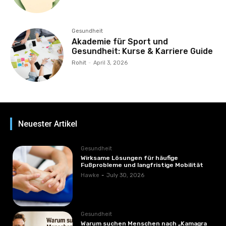
Gesundheit
Akademie für Sport und
Gesundheit: Kurse & Karriere Guide
Rohit
-
April 3, 2026
Neuester Artikel
Gesundheit
Wirksame Lösungen für häufige
Fußprobleme und langfristige Mobilität
Hawke
-
July 30, 2026
Gesundheit
Warum suchen Menschen nach „Kamagra