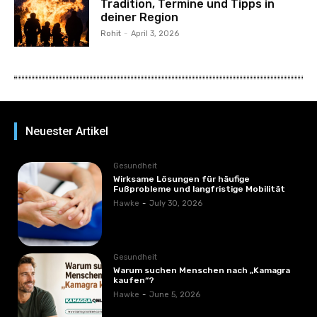
Tradition, Termine und Tipps in
deiner Region
Rohit
-
April 3, 2026
Neuester Artikel
Gesundheit
Wirksame Lösungen für häufige
Fußprobleme und langfristige Mobilität
Hawke
-
July 30, 2026
Gesundheit
Warum suchen Menschen nach „Kamagra
kaufen“?
Hawke
-
June 5, 2026