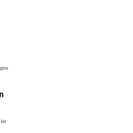
igen
n
ist