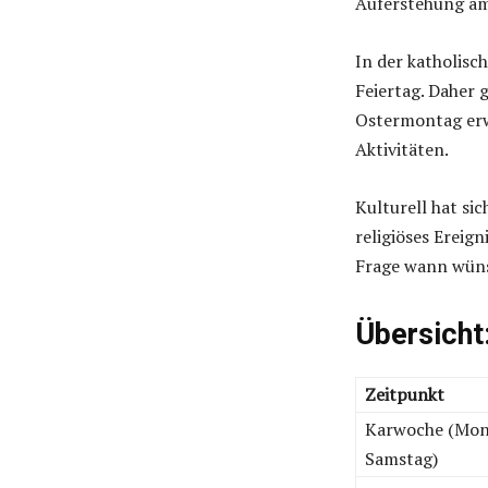
Auferstehung am
In der katholisc
Feiertag. Daher g
Ostermontag erwe
Aktivitäten.
Kulturell hat sic
religiöses Ereign
Frage wann wüns
Übersicht
Zeitpunkt
Karwoche (Mo
Samstag)