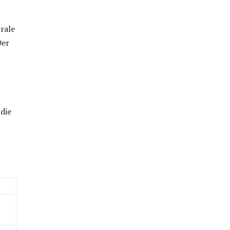
rale
Der
 die