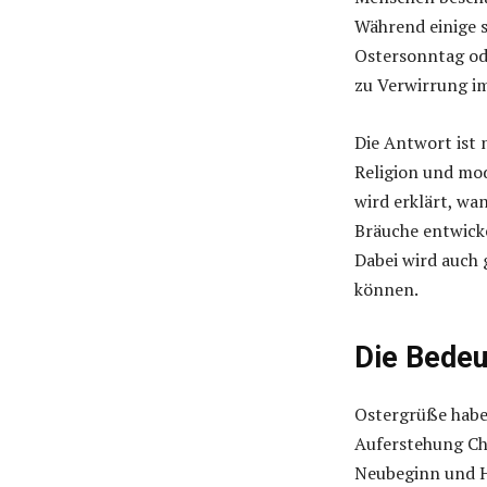
Während einige 
Ostersonntag ode
zu Verwirrung im
Die Antwort ist 
Religion und mo
wird erklärt, wa
Bräuche entwicke
Dabei wird auch 
können.
Die Bedeu
Ostergrüße haben
Auferstehung Chr
Neubeginn und H