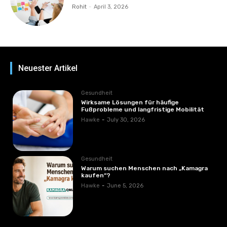
Rohit
-
April 3, 2026
Neuester Artikel
Gesundheit
Wirksame Lösungen für häufige
Fußprobleme und langfristige Mobilität
Hawke
-
July 30, 2026
Gesundheit
Warum suchen Menschen nach „Kamagra
kaufen“?
Hawke
-
June 5, 2026