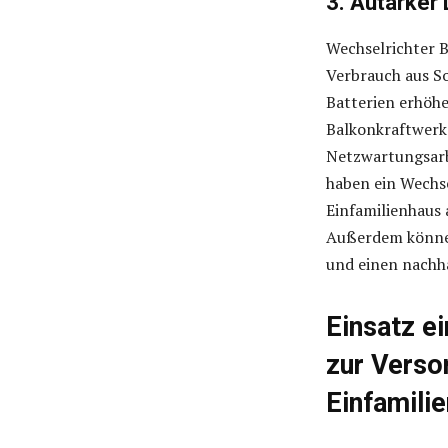
3. Autarker 
Wechselrichter 
Verbrauch aus So
Batterien erhöhe
Balkonkraftwerk 
Netzwartungsarb
haben ein Wechse
Einfamilienhaus a
Außerdem können
und einen nachha
Einsatz e
zur Verso
Einfamili