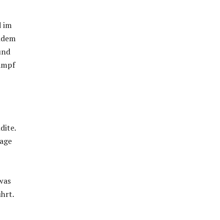
d im
Indem
und
Kampf
dite.
lage
was
hrt.