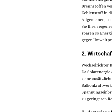
Brennstoffen ver
Kohlenstoff in d
Allgemeinen, so 
Sie Ihren eigene
sparen so Energi
gegen Umweltpro
2. Wirtschaf
Wechselrichter B
Da Solarenergie e
keine zusätzlich
Balkonkraftwerke
Spannungseinbrüc
zu geringeren Re