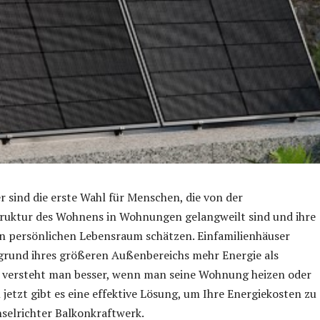
r sind die erste Wahl für Menschen, die von der
ruktur des Wohnens in Wohnungen gelangweilt sind und ihre
en persönlichen Lebensraum schätzen. Einfamilienhäuser
grund ihres größeren Außenbereichs mehr Energie als
versteht man besser, wenn man seine Wohnung heizen oder
 jetzt gibt es eine effektive Lösung, um Ihre Energiekosten zu
selrichter Balkonkraftwerk.