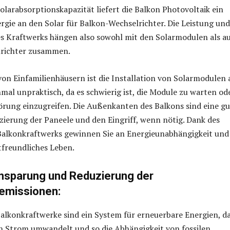
olarabsorptionskapazität liefert die Balkon Photovoltaik ein
ie an den Solar für Balkon-Wechselrichter. Die Leistung und
s Kraftwerks hängen also sowohl mit den Solarmodulen als a
richter zusammen.
 von Einfamilienhäusern ist die Installation von Solarmodulen 
l unpraktisch, da es schwierig ist, die Module zu warten od
törung einzugreifen. Die Außenkanten des Balkons sind eine g
tzierung der Paneele und den Eingriff, wenn nötig. Dank des
Balkonkraftwerks gewinnen Sie an Energieunabhängigkeit und
tfreundliches Leben.
insparung und Reduzierung der
emissionen:
alkonkraftwerke sind ein System für erneuerbare Energien, d
n Strom umwandelt und so die Abhängigkeit von fossilen