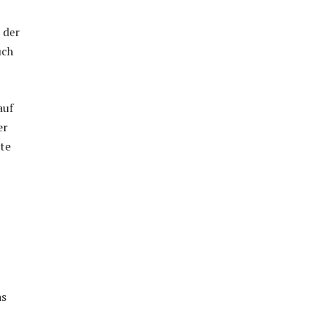
 der
uch
auf
er
ute
as