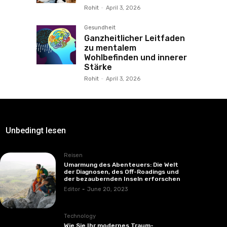
Rohit
-
April 3, 2026
Gesundheit
Ganzheitlicher Leitfaden
zu mentalem
Wohlbefinden und innerer
Stärke
Rohit
-
April 3, 2026
Unbedingt lesen
Reisen
Umarmung des Abenteuers: Die Welt
der Diagnosen, des Off-Roadings und
der bezaubernden Inseln erforschen
Editor
-
June 20, 2023
Technology
Wie Sie Ihr modernes Traum-