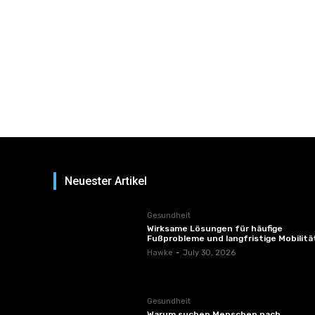
Neuester Artikel
Gesundheit
Wirksame Lösungen für häufige
Fußprobleme und langfristige Mobilitä
Hawke
-
July 30, 2026
Gesundheit
Warum suchen Menschen nach