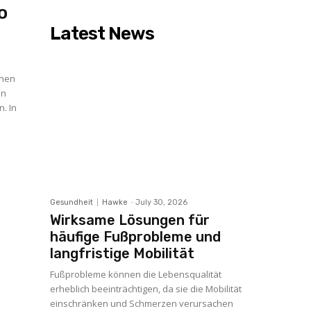
o
Latest News
inen
en
n. In
Gesundheit
Hawke
-
July 30, 2026
Wirksame Lösungen für
häufige Fußprobleme und
langfristige Mobilität
Fußprobleme können die Lebensqualität
erheblich beeinträchtigen, da sie die Mobilität
einschränken und Schmerzen verursachen