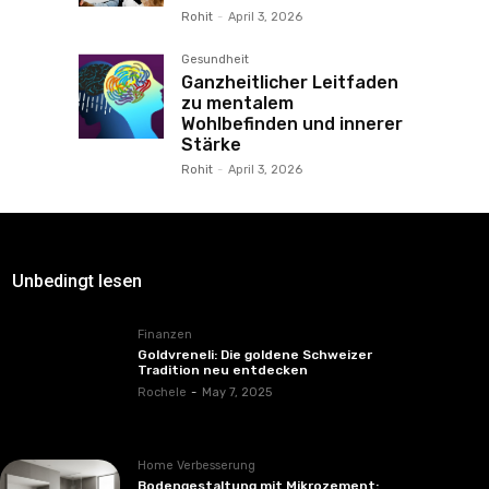
Rohit
-
April 3, 2026
Gesundheit
Ganzheitlicher Leitfaden
zu mentalem
Wohlbefinden und innerer
Stärke
Rohit
-
April 3, 2026
Unbedingt lesen
Finanzen
Goldvreneli: Die goldene Schweizer
Tradition neu entdecken
Rochele
-
May 7, 2025
Home Verbesserung
Bodengestaltung mit Mikrozement: