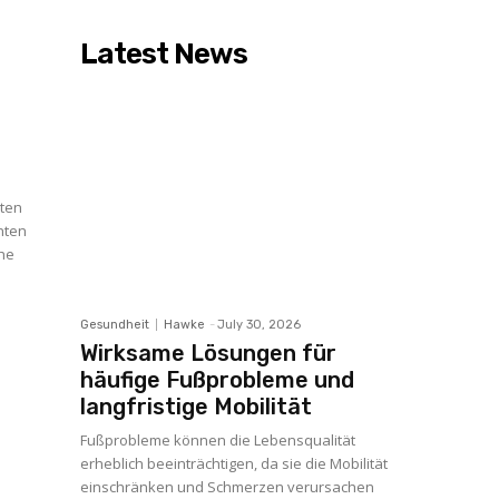
Latest News
ßten
nten
che
Gesundheit
Hawke
-
July 30, 2026
Wirksame Lösungen für
häufige Fußprobleme und
langfristige Mobilität
Fußprobleme können die Lebensqualität
erheblich beeinträchtigen, da sie die Mobilität
einschränken und Schmerzen verursachen