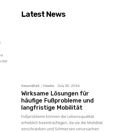
Latest News
e
eu
h mir
Gesundheit
Hawke
-
July 30, 2026
Wirksame Lösungen für
häufige Fußprobleme und
langfristige Mobilität
Fußprobleme können die Lebensqualität
erheblich beeinträchtigen, da sie die Mobilität
einschränken und Schmerzen verursachen