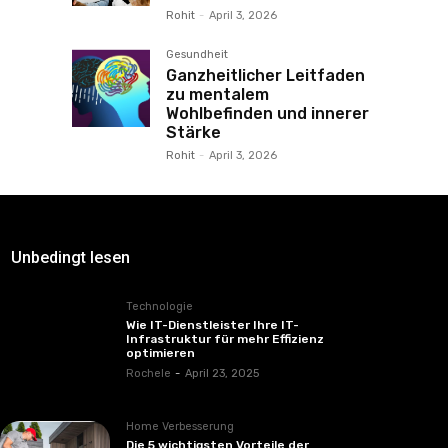
Rohit
-
April 3, 2026
Gesundheit
Ganzheitlicher Leitfaden
zu mentalem
Wohlbefinden und innerer
Stärke
Rohit
-
April 3, 2026
Unbedingt lesen
Technologie
Wie IT-Dienstleister Ihre IT-
Infrastruktur für mehr Effizienz
optimieren
Rochele
-
April 23, 2025
Home Verbesserung
Die 5 wichtigsten Vorteile der