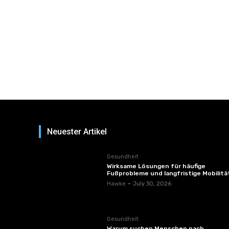
Neuester Artikel
Gesundheit
Wirksame Lösungen für häufige
Fußprobleme und langfristige Mobilitä
Hawke
-
July 30, 2026
Gesundheit
Warum suchen Menschen nach