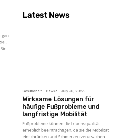
Latest News
digen
iel,
 Sie
.
Gesundheit
Hawke
-
July 30, 2026
Wirksame Lösungen für
häufige Fußprobleme und
langfristige Mobilität
Fußprobleme können die Lebensqualität
erheblich beeinträchtigen, da sie die Mobilität
einschränken und Schmerzen verursachen