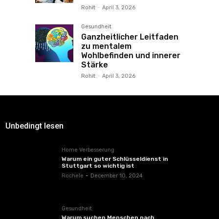
Rohit
-
April 3, 2026
Gesundheit
Ganzheitlicher Leitfaden
zu mentalem
Wohlbefinden und innerer
Stärke
Rohit
-
April 3, 2026
Unbedingt lesen
Home Verbesserung
Warum ein guter Schlüsseldienst in
Stuttgart so wichtig ist
Rochele
-
December 10, 2024
Gesundheit
Warum suchen Menschen nach