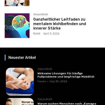
Gesundheit
Ganzheitlicher Leitfaden zu
mentalem Wohlbefinden und
innerer Stärke
Rohit
-
April 3, 2026
Neuester Artikel
Gesundheit
Wirksame Lösungen für häufige
Fußprobleme und langfristige Mobilität
Hawke
-
July 30, 2026
Gesundheit
Warum suchen Menschen nach „Kamagra