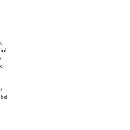
,
ird.
e
nd
os
 bei