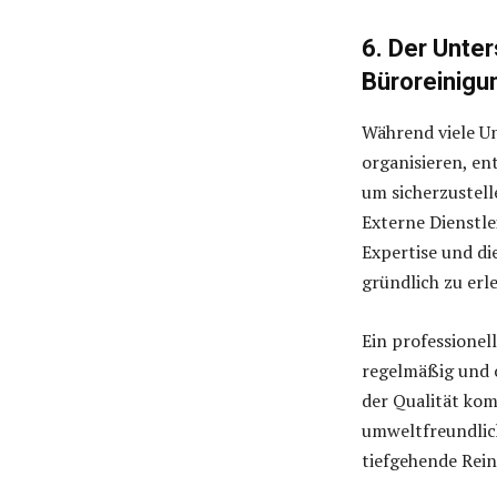
6. Der Unte
Büroreinigu
Während viele U
organisieren, en
um sicherzustell
Externe Dienstlei
Expertise und di
gründlich zu erl
Ein professionel
regelmäßig und 
der Qualität kom
umweltfreundlic
tiefgehende Rei