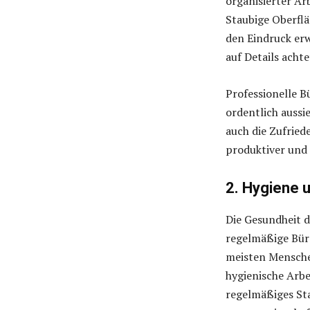
organisierter Arb
Staubige Oberfl
den Eindruck erw
auf Details achte
Professionelle B
ordentlich aussi
auch die Zufried
produktiver und 
2. Hygiene 
Die Gesundheit de
regelmäßige Büro
meisten Menschen
hygienische Arbe
regelmäßiges Sta