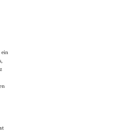
 ein
s,
z
en
st