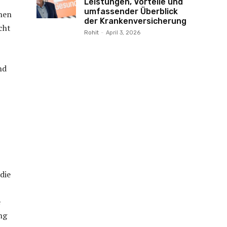
Leistungen, Vorteile und
umfassender Überblick
nen
der Krankenversicherung
cht
Rohit
-
April 3, 2026
nd
die
e
ng