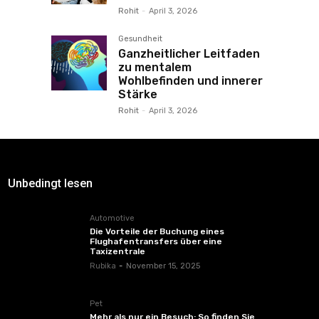
Rohit
-
April 3, 2026
Gesundheit
Ganzheitlicher Leitfaden
zu mentalem
Wohlbefinden und innerer
Stärke
Rohit
-
April 3, 2026
Unbedingt lesen
Automotive
Die Vorteile der Buchung eines
Flughafentransfers über eine
Taxizentrale
Rubika
-
November 15, 2025
Pet
Mehr als nur ein Besuch: So finden Sie