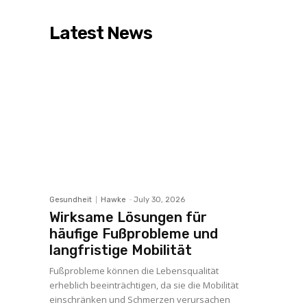
Latest News
Gesundheit
Hawke
-
July 30, 2026
Wirksame Lösungen für
häufige Fußprobleme und
langfristige Mobilität
Fußprobleme können die Lebensqualität
erheblich beeinträchtigen, da sie die Mobilität
einschränken und Schmerzen verursachen