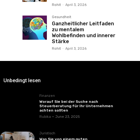
Rohit
-
April 3, 2026
Gesundheit
Ganzheitlicher Leitfaden
zu mentalem
Wohlbefinden und innerer
Stärke
Rohit
-
April 3, 2026
Unbedingt lesen
Finanzen
Worauf Sie bei der Suche nach
Steuerberatung für Ihr Unternehmen
achten sollten
Rubika
-
June 23, 2025
Juristisch
Was Sie von einem guten