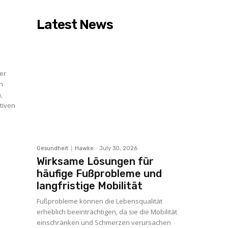
Latest News
er
en
,
tiven
Gesundheit
Hawke
-
July 30, 2026
Wirksame Lösungen für
häufige Fußprobleme und
langfristige Mobilität
Fußprobleme können die Lebensqualität
erheblich beeinträchtigen, da sie die Mobilität
einschränken und Schmerzen verursachen