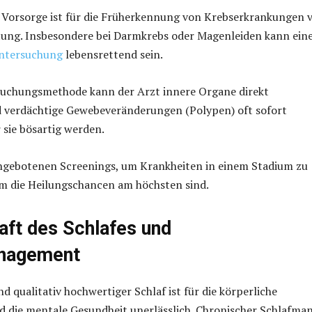
e Vorsorge ist für die Früherkennung von Krebserkrankungen 
tung. Insbesondere bei Darmkrebs oder Magenleiden kann ein
untersuchung
lebensrettend sein.
rsuchungsmethode kann der Arzt innere Organe direkt
 verdächtige Gewebeveränderungen (Polypen) oft sofort
 sie bösartig werden.
angebotenen Screenings, um Krankheiten in einem Stadium zu
em die Heilungschancen am höchsten sind.
raft des Schlafes und
nagement
d qualitativ hochwertiger Schlaf ist für die körperliche
 die mentale Gesundheit unerlässlich. Chronischer Schlafma