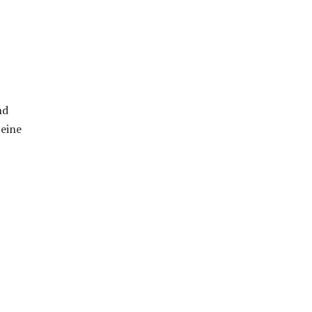
nd
 eine