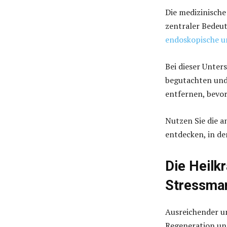
Die medizinisch
zentraler Bedeu
endoskopische 
Bei dieser Unte
begutachten und
entfernen, bevor
Nutzen Sie die 
entdecken, in d
Die Heilk
Stressma
Ausreichender un
Regeneration und