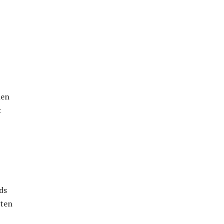
nen
t
ds
iten