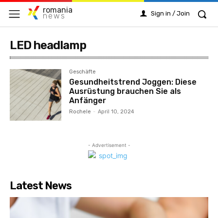
romania
Sign in / Join
news
LED headlamp
Geschäfte
Gesundheitstrend Joggen: Diese
Ausrüstung brauchen Sie als
Anfänger
Rochele
-
April 10, 2024
- Advertisement -
Latest News