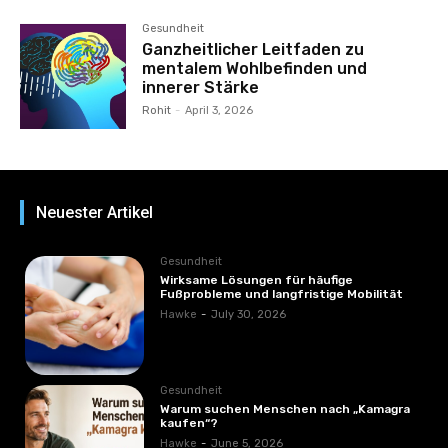
Gesundheit
Ganzheitlicher Leitfaden zu
mentalem Wohlbefinden und
innerer Stärke
Rohit
-
April 3, 2026
Neuester Artikel
Gesundheit
Wirksame Lösungen für häufige
Fußprobleme und langfristige Mobilität
Hawke
-
July 30, 2026
Gesundheit
Warum suchen Menschen nach „Kamagra
kaufen“?
Hawke
-
June 5, 2026