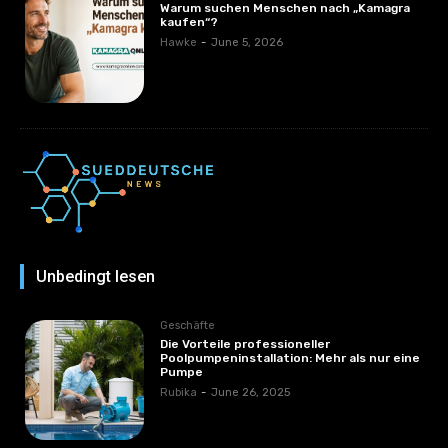
Warum suchen Menschen nach „Kamagra
kaufen“?
Hawke
-
June 5, 2026
Unbedingt lesen
Geschäfte
Die Vorteile professioneller
Poolpumpeninstallation: Mehr als nur eine
Pumpe
Rubika
-
June 26, 2025