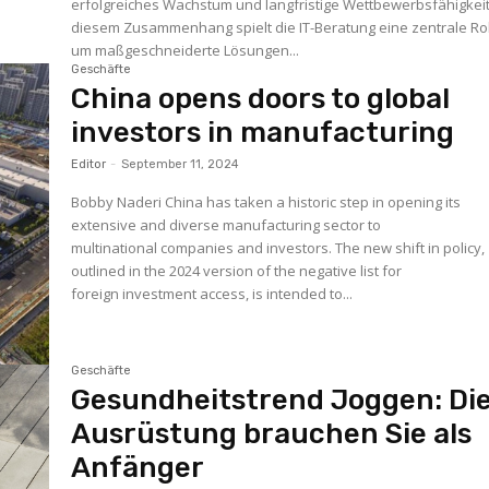
erfolgreiches Wachstum und langfristige Wettbewerbsfähigkeit.
diesem Zusammenhang spielt die IT-Beratung eine zentrale Rol
um maßgeschneiderte Lösungen...
Geschäfte
China opens doors to global
investors in manufacturing
Editor
-
September 11, 2024
Bobby Naderi China has taken a historic step in opening its
extensive and diverse manufacturing sector to
multinational companies and investors. The new shift in policy,
outlined in the 2024 version of the negative list for
foreign investment access, is intended to...
Geschäfte
Gesundheitstrend Joggen: Di
Ausrüstung brauchen Sie als
Anfänger