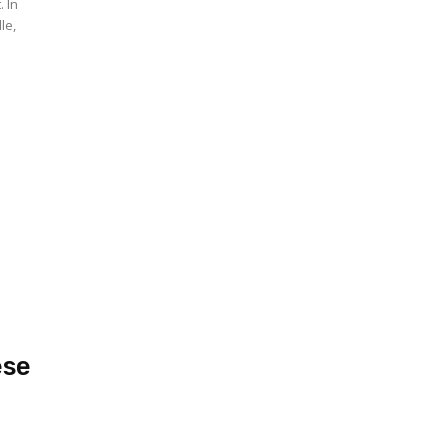
 In
le,
ese