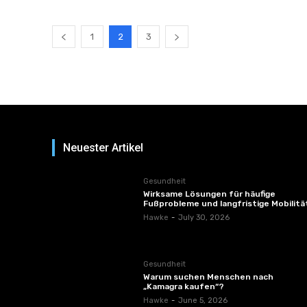
1
2
3
Neuester Artikel
Gesundheit
Wirksame Lösungen für häufige
Fußprobleme und langfristige Mobilitä
Hawke
-
July 30, 2026
Gesundheit
Warum suchen Menschen nach
„Kamagra kaufen“?
Hawke
-
June 5, 2026