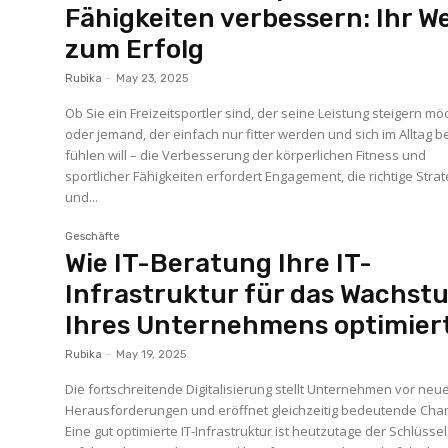
Fähigkeiten verbessern: Ihr W
zum Erfolg
Rubika
-
May 23, 2025
Ob Sie ein Freizeitsportler sind, der seine Leistung steigern mö
oder jemand, der einfach nur fitter werden und sich im Alltag 
fühlen will – die Verbesserung der körperlichen Fitness und
sportlicher Fähigkeiten erfordert Engagement, die richtige Strat
und...
Geschäfte
Wie IT-Beratung Ihre IT-
Infrastruktur für das Wachst
Ihres Unternehmens optimier
Rubika
-
May 19, 2025
Die fortschreitende Digitalisierung stellt Unternehmen vor neu
Herausforderungen und eröffnet gleichzeitig bedeutende Cha
Eine gut optimierte IT-Infrastruktur ist heutzutage der Schlüssel