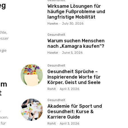
Gesundheit
eg
Wirksame Lösungen für
häufige Fußprobleme und
langfristige Mobilität
Hawke
-
July 30, 2026
chte,
Gesundheit
besser
Warum suchen Menschen
nach „Kamagra kaufen“?
egie
Hawke
-
June 5, 2026
Gesundheit
Gesundheit Sprüche –
Inspirierende Worte für
um
Körper, Geist und Seele
Rohit
-
April 3, 2026
t
Gesundheit
Akademie für Sport und
e
Gesundheit: Kurse &
Karriere Guide
ncen.
 für
Rohit
-
April 3, 2026